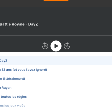
 Battle Royale - DayZ
 DayZ
 a 13 ans (et vous l'avez ignoré)
e (littéralement)
im Rayan
 toutes les règles
s les jeux vidéo