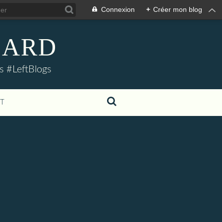
Connexion
+
Créer mon blog
LLARD
s #LeftBlogs
T