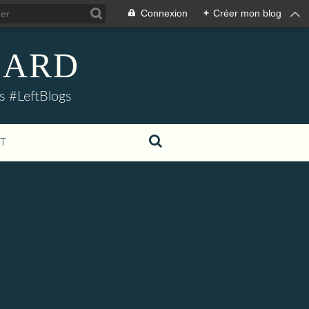
Connexion
+
Créer mon blog
LLARD
s #LeftBlogs
T