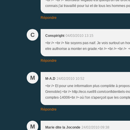
connais j'ai travaillé pour lui et de tous les hommes pol
Répondre
C
Conspiright
04/03/2010 13:15
<br /> <br /> Ne soyons pas naif. Je vois surtout un 
etre authorise a monter en grade.<br /> <br /> <br /> <b
Répondre
M
M-A.D
24/02/2010 10:52
<br /> Et pour une information plus complète à pr
Grenoble):<br /> http://eco.rue89.com/confidentiels-
comptes-14006<br /> où l'on s'aperçoit que les comptes 
Répondre
M
Marie dite la Joconde
24/02/2010 09:38