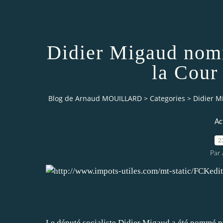
Didier Migaud nomm
la Cour
Blog de Arnaud MOUILLARD
>
Categories
>
Didier M
Ac
2
Par 
Le député socialiste Didier Migaud a été nommé p