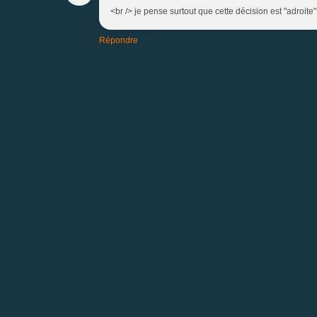
<br /> je pense surtout que cette décision est "adroit
Répondre