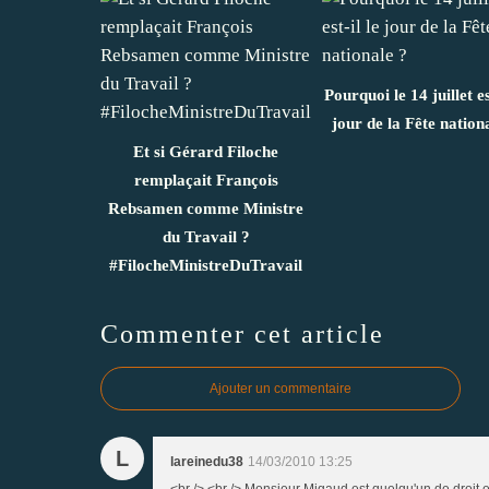
Pourquoi le 14 juillet est
jour de la Fête nation
Et si Gérard Filoche
remplaçait François
Rebsamen comme Ministre
du Travail ?
#FilocheMinistreDuTravail
Commenter cet article
Ajouter un commentaire
L
lareinedu38
14/03/2010 13:25
<br /> <br /> Monsieur Migaud est quelqu'un de droit et