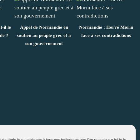
-il le
Appel de Normandie en
Normandie : Hervé Morin
ale ?
soutien au peuple grec et à
face à ses contradictions
son gouvernement
 de réglo je ne crois pas à tous ces balivernes que l'on raconte sur lui je le