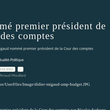
é premier président de
 des comptes
igaud nommé premier président de la Cour des comptes
tualité-Politique
3.02.2010
…
Arnaud Mouillard
remier président de la Cour des comptes par Nicolas Sarkozy.