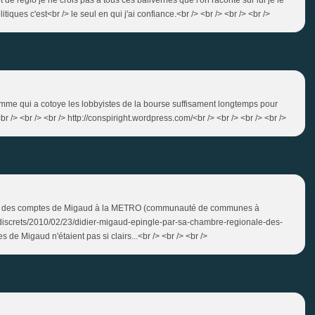
itiques c'est<br /> le seul en qui j'ai confiance.<br /> <br /> <br /> <br />
homme qui a cotoye les lobbyistes de la bourse suffisament longtemps pour
r /> <br /> <br /> http://conspiright.wordpress.com/<br /> <br /> <br /> <br />
opos des comptes de Migaud à la METRO (communauté de communes à
indiscrets/2010/02/23/didier-migaud-epingle-par-sa-chambre-regionale-des-
de Migaud n'étaient pas si clairs...<br /> <br /> <br />