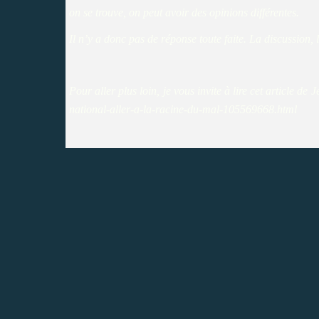
on se trouve, on peut avoir des opinions différentes.
Il n’y a donc pas de réponse toute faite. La discussion,
Pour aller plus loin, je vous invite à lire cet article de
J
national-aller-a-la-racine-du-mal-105569668.html