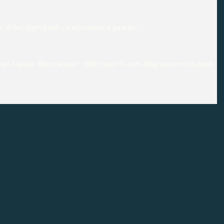
 le débat approfondi est nécessaire à gauche.
ean-Claude Branchereau
:
http://uma76.over-blog.com/article-front-