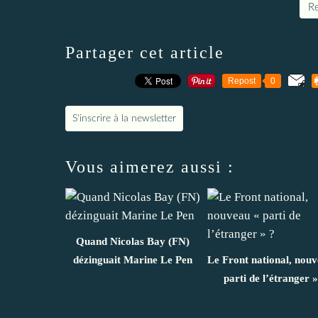
Re
Partager cet article
Repost
0
S'inscrire à la newsletter
Vous aimerez aussi :
Quand Nicolas Bay (FN)
dézinguait Marine Le Pen
Le Front national, nou
parti de l’étranger »