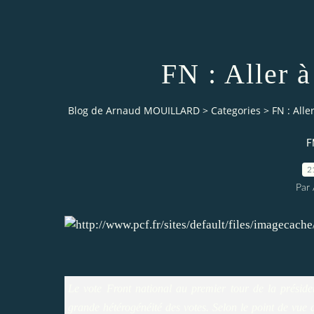
FN : Aller à
Blog de Arnaud MOUILLARD
>
Categories
>
FN : Alle
F
2
Par 
Le vote Front national au premier tour de la présiden
grande hétérogénéité des votes. Selon le point de vue 