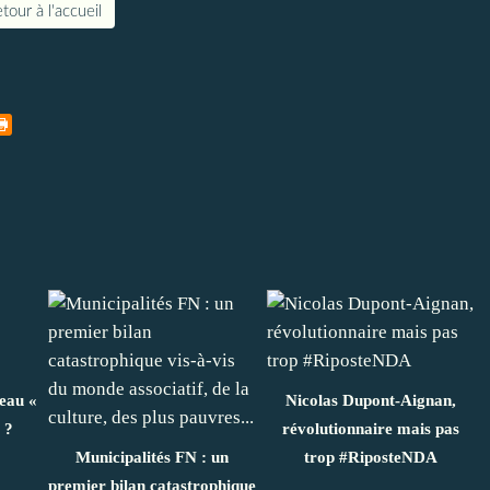
tour à l'accueil
veau «
Nicolas Dupont-Aignan,
 ?
révolutionnaire mais pas
Municipalités FN : un
trop #RiposteNDA
premier bilan catastrophique