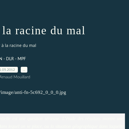
 la racine du mal
r à la racine du mal
N - DLR - MPF
1.05.2012
…
Arnaud Mouillard
tielle est une question sérieuse. L’étude des résultats montre une
dans lequel on se place, ou la situation géographique dans laquelle