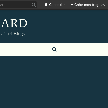
Connexion
+
Créer mon blog
LLARD
s #LeftBlogs
T