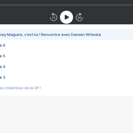
bey Maguire, c'est lui ! Rencontre avec Damien Witecka
e 6
e 5
e 4
e 3
s créatrices de la VF !
e 2
e 1
e Mektoub My Love arrive enfin ! Rencontre avec Shaïn Boumedine et Sal
i : après Toni en famille