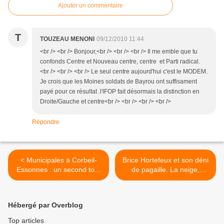
Ajouter un commentaire
T
TOUZEAU MENONI
09/12/2010 11:44
<br /> <br /> Bonjour,<br /> <br /> <br /> Il me emble que tu
confonds Centre et Nouveau centre, centre et Parti radical.
<br /> <br /> <br /> Le seul centre aujourd'hui c'est le MODEM.
Je crois que les Moines soldats de Bayrou ont suffisament
payé pour ce résultat .l'IFOP fait désormais la distinction en
Droite/Gauche et centre<br /> <br /> <br /> <br />
Répondre
< Municipales à Corbeil-
Brice Hortefeux et son déni
Essonnes : un second tour
de pagaille. La neige,
qui s'annonce serré
quand il y a 1 cm ça va,
c'est quand il y en a
plusieurs qu'il y a des
Hébergé par Overblog
problèmes >
Top articles