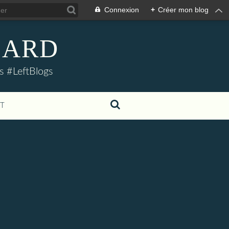
Connexion
+
Créer mon blog
LLARD
s #LeftBlogs
T