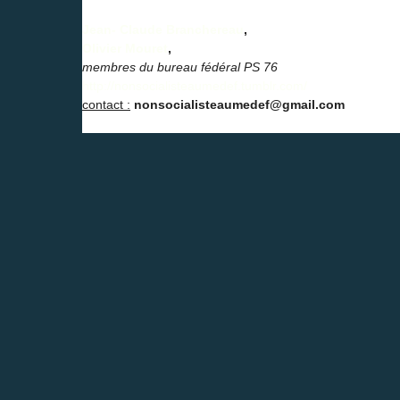
Jean- Claude Branchereau
,
Olivier Mouret
,
membres du bureau fédéral PS 76
http://nonsocialisteaumedef.tumblr.com/
contact :
nonsocialisteaumedef@gmail.com