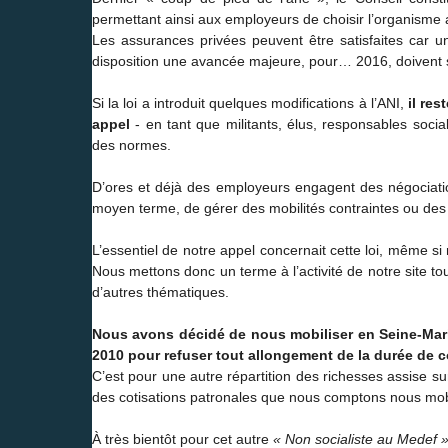
permettant ainsi aux employeurs de choisir l’organisme 
Les assurances privées peuvent être satisfaites car u
disposition une avancée majeure, pour… 2016, doivent s
Si la loi a introduit quelques modifications à l’ANI,
il res
appel
- en tant que militants, élus, responsables social
des normes.
D’ores et déjà des employeurs engagent des négociatio
moyen terme, de gérer des mobilités contraintes ou des
L’essentiel de notre appel concernait cette loi, même s
Nous mettons donc un terme à l’activité de notre site 
d’autres thématiques.
Nous avons décidé de nous mobiliser en Seine-Marit
2010 pour refuser tout allongement de la durée de co
C’est pour une autre répartition des richesses assise 
des cotisations patronales que nous comptons nous mobi
À très bientôt pour cet autre
« Non socialiste au Medef 