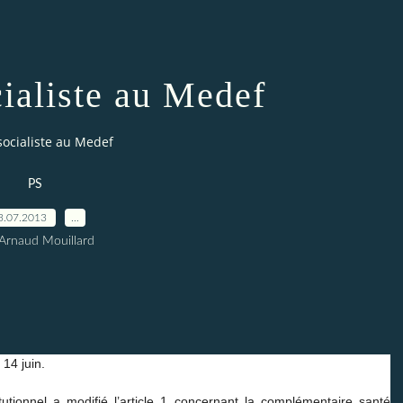
aliste au Medef
ocialiste au Medef
PS
3.07.2013
…
Arnaud Mouillard
 14 juin.
utionnel a modifié l’article 1 concernant la complémentaire santé