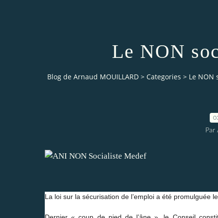
Le NON soci
Blog de Arnaud MOUILLARD
>
Categories
>
Le NON s
0
Par 
La loi sur la sécurisation de l’emploi a été promulguée le
Dernier « coup de pied de l’âne », le Conseil constit