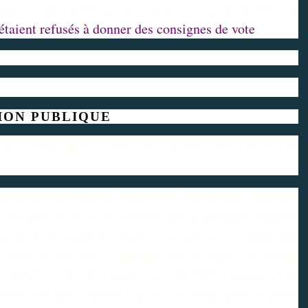
ançois Hollande au deuxième tour de l’élection
’étaient refusés à donner des consignes de vote
.
ION PUBLIQUE
é, les statistiques sur l’absentéisme dans la fonction
 la fonction publique ? Instauré sous Nicolas Sarkozy,
res en arrêt maladie d’indemnisation pendant un jour,
las Sarkozy, un brin complotiste, jure que, comme par
sme dans la fonction publique ont disparu en même
 candidat à la présidence de l’UMP a manqué de
 jamais été aussi à jour, mais il est simplement trop tôt