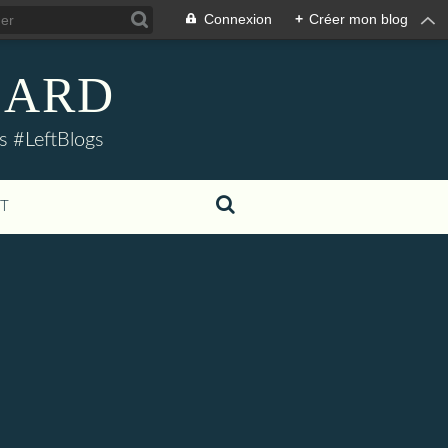
Connexion
+
Créer mon blog
LLARD
s #LeftBlogs
T