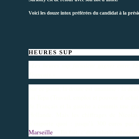
Voici les douze intox préférées du candidat à la pré
HEURES SUP
«Les heures sup faisaient gagner entre 15
Français.»
Sur ce point, la droite est unanime : la déf
loi Tepa (Travail, emploi et pouvoir d’achat
de Français et la gauche a commis une grav
Hollande. Mais les chiffrages de Nicolas
n’importe quoi : jusqu’à 300 euros par
Marseille
… En fait, c’était plutôt autour d