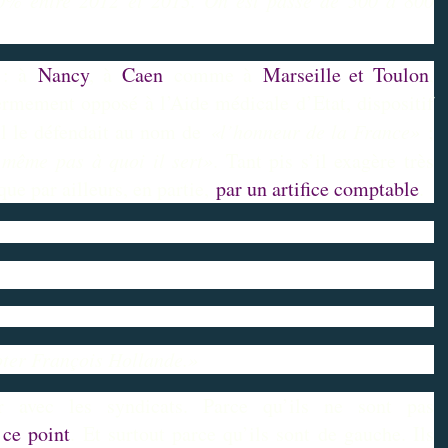
r : à
Nancy
, à
Caen
comme à
Marseille et Toulon
,
fermement opposé à l’Aide médicale d’Etat, dispositif
il le défendait au nom de
«l’honneur de la France»
;
 même pas à quoi il sert»
. Tant pis s’il exagère très
que par ailleurs, en partie,
par un artifice comptable
.
oter François Hollande.»
r avec les syndicats. Parce qu’ils ne sont pas
 ce point
. Et surtout parce qu’ils sont de gauche. Ils