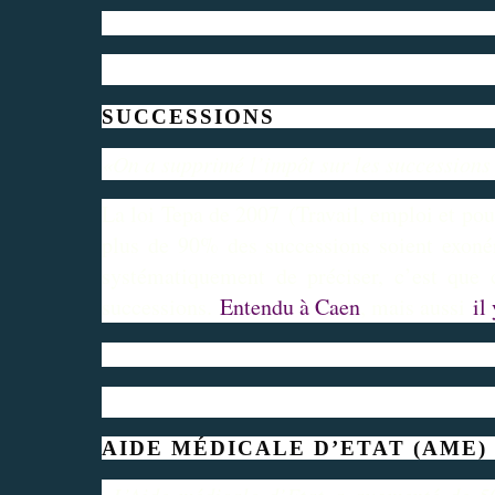
SUCCESSIONS
«On a supprimé l’impôt sur les successions
La loi Tepa de 2007 (Travail, emploi et pou
plus de 90% des successions soient exoné
systématiquement de préciser, c’est que 
successions.
Entendu à Caen
, mais aussi
il
AIDE MÉDICALE D’ETAT (AME)
«L’Aide médicale d’Etat a augmenté de 5