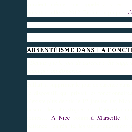
auraient même tous appelé à voter Fr
présidentielle en 2012. En fait, la plupart
s
ABSENTÉISME DANS LA FONCT
«Depuis que le jour de carence a été supprim
publique ont disparu.»
Fallait-il supprimer le jour de carence dans
le dispositif, qui privait les fonctionnai
er
n’existe plus depuis le 1
janvier. Or, Nico
hasard, les statistiques sur l’absentéi
temps…
A Nice
comme
à Marseille
, le
patience : en réalité, les statistiques n’ont