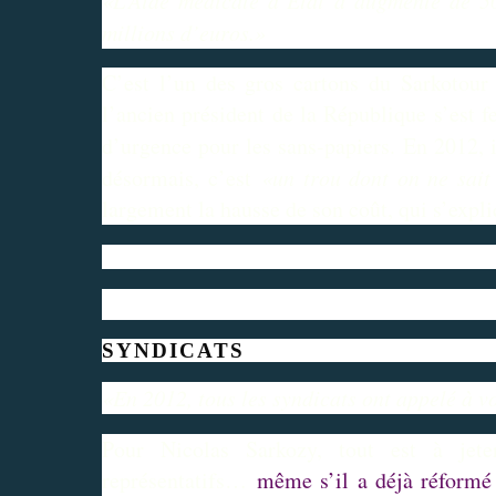
millions d’euros.»
C’est l’un des gros cartons du Sarkotou
l’ancien président de la République s’est 
d’urgence pour les sans-papiers. En 2012, 
désormais, c’est
«un trou dont on ne sait
largement la hausse de son coût, qui s’expli
SYNDICATS
«En 2012, tous les syndicats ont appelé à v
Pour Nicolas Sarkozy, tout est à jete
représentatifs…
même s’il a déjà réformé