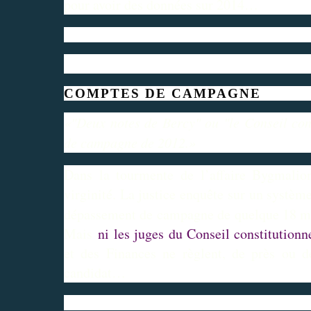
pour avoir des données sur 2014…
COMPTES DE CAMPAGNE
«"Deux notes de Bercy" ou "le Conseil con
de campagne de 2012.»
Dans la tourmente de l’affaire Bygmalion
virginité. La justice enquête sur un systèm
dépassement de campagne de quelque 18 mi
Mais
ni les juges du Conseil constitutionn
et des Finances ne règlent, de près ou de
candidat…