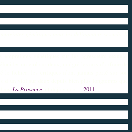
 empreintes génétiques pour les délinquants sexuels. Il
s empreintes génétiques sur les agresseurs sexuels,
élucider un viol sur deux, malgré les cris d’orfraie de
éé le fichier; les critiques n’ont jamais porté sur son
lus d’un viol sur deux depuis bien plus longtemps que
i dans
La Provence
, et déjà vu en…
2011
.