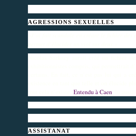
AGRESSIONS SEXUELLES
«J’ai fait scandale en créant le fichier des
permet d’élucider un viol sur deux.»
Nicolas Sarkozy aurait créé un fichier de
exhibitionnistes compris, qui permettrait d’
certains. En fait, ce n’est pas lui qui a cr
existence en tant que telle et on élucide p
tout cela n’existe.
Entendu à Caen
, lu auss
ASSISTANAT