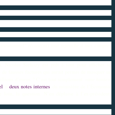
stitutionnel" récuse(nt) tout reproche à mes comptes
, Nicolas Sarkozy est prêt à tout pour afficher sa
e de fausses factures qui aurait permis de masquer un
llions d’euros ? C’est tout simplement
«une honte»
.
el
ni
deux notes internes
du ministère de l’Economie
 loin, la question. N’en déplaise à l’ex-président-