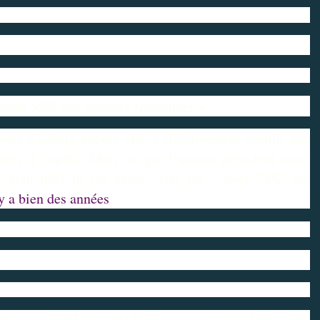
 pour 95% des familles françaises.»
voir d’achat), encore elle, a effectivement permis que
rées d’impôts. Mais ce que l’ancien président omet
c’était déjà le cas avant cette loi… pour 75% des
 y a bien des années
…
0% entre 2012 et 2013. On est passé de 500 à 800