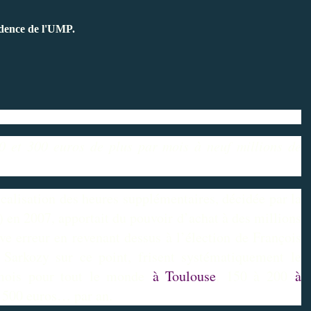
sidence de l'UMP.
0 et 300 euros de plus par mois à neuf millions de
iscalisation des heures supplémentaires, décidée par la
) en 2007, apportait du pouvoir d’achat à des millions
e erreur en revenant dessus à l’élection de François
 Sarkozy sur ce point, frisent systématiquement le
 mois pour tout le monde
à Toulouse
, 150 à 200
à
e 500 euros… par an.