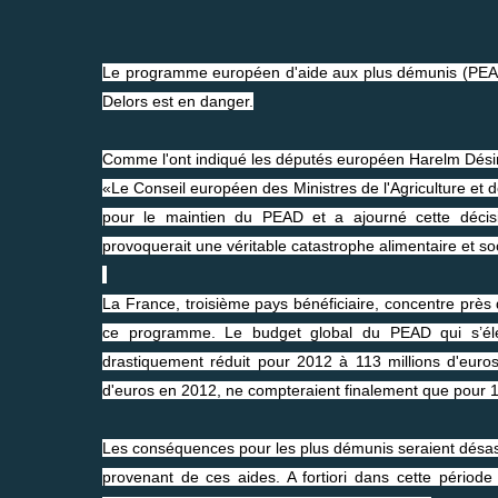
Le programme européen d'aide aux plus démunis (PEAD),
Delors est en danger.
Comme l'ont indiqué les députés européen Harelm Désir
«Le Conseil européen des Ministres de l'Agriculture et
pour le maintien du PEAD et a ajourné cette décisi
provoquerait une véritable catastrophe alimentaire et s
La France, troisième pays bénéficiaire, concentre près 
ce programme. Le budget global du PEAD qui s’élev
drastiquement réduit pour 2012 à 113 millions d'euros
d'euros en 2012, ne compteraient finalement que pour 15
Les conséquences pour les plus démunis seraient désas
provenant de ces aides. A fortiori dans cette période 