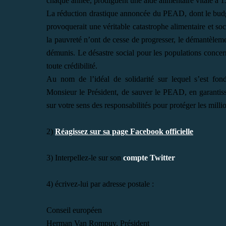
chaque année, prodiguent une aide alimentaire vitale à 1
La réduction drastique annoncée du PEAD, dont le budge
provoquerait une véritable catastrophe alimentaire et so
la pauvreté n’ont de cesse de progresser, le démantèle
démunis. Le désastre social pour les populations concern
toute crédibilité.
Au nom de l’idéal de solidarité sur lequel s’est fo
Monsieur le Président, de sauver le PEAD, en garantiss
sur votre sens des responsabilités pour protéger les mil
2)
Réagissez sur sa page Facebook officielle
3) Interpellez-le sur son
compte Twitter
4) écrivez-lui par adresse postale :
Conseil européen
Herman Van Rompuy, Président