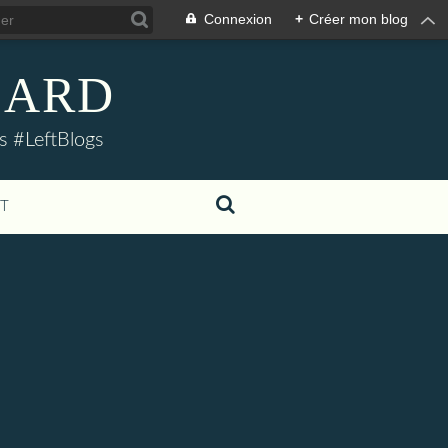
Connexion
+
Créer mon blog
LLARD
s #LeftBlogs
T