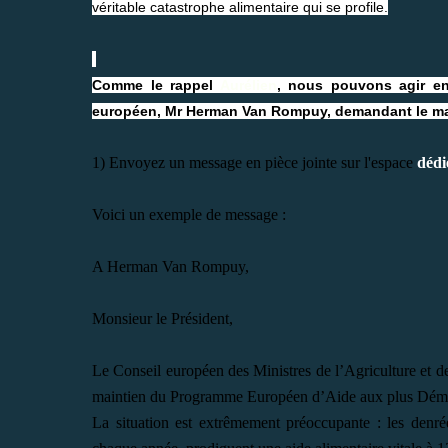
véritable catastrophe alimentaire qui se profile.
Comme le rappel
Aurélien
, nous pouvons agir en
européen, Mr Herman Van Rompuy, demandant le mai
1) Envoyez un message en pièce jointe sur l'espace
dédi
Voici un exemple de message :
A Herman Van Rompuy,
Monsieur le Président,
Le Conseil européen des Ministres de l’Agriculture et d
maintien du Programme Européen d’Aide aux plus Démun
La situation est extrêmement préoccupante : les denrée