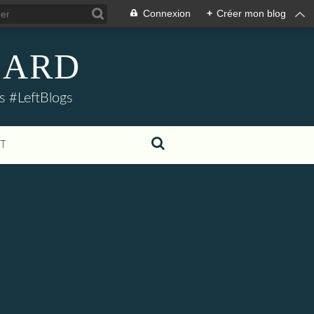
Connexion
+
Créer mon blog
LLARD
s #LeftBlogs
T