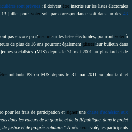
iculières sont prévues
: il doivent
être
inscrits sur les listes électorales
 13 juillet pour
voter
soit par correspondance soit dans un des
43
ont pas encore pu s'
inscrire
sur les listes électorales, pourront
voter
à
mineurs de plus de 16 ans pourront également
glisser
leur bulletin dans
nes socialistes (MJS) depuis le 31 mai 2001 au plus tard et de
être
militants PS ou MJS depuis le 31 mai 2011 au plus tard et
ro
pour les frais de participation et
signer
une
charte d'adhésion aux
ais dans les valeurs de la gauche et de la République, dans le projet
é, de justice et de progrès solidaire."
Après
avoir
voté, les participants