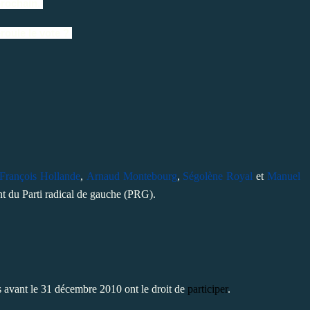
prochain.
oule le vote ?
François Hollande
,
Arnaud Montebourg
,
Ségolène Royal
et
Manuel
nt du Parti radical de gauche (PRG).
les avant le 31 décembre 2010 ont le droit de
participer
.