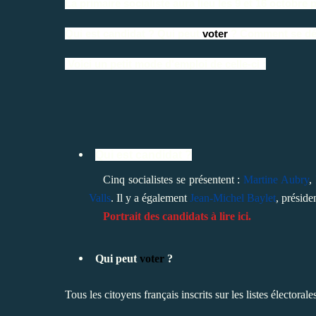
La
primaire socialiste
aura lieu les 9 et 16 octobre 
Qui est candidat ? Qui peut
voter
? Comment se dér
Voici un petit mode d'emploi de celle-ci :
Qui est candidat ?
Cinq socialistes se présentent :
Martine Aubry
,
Valls
. Il y a également
Jean-Michel Baylet
, préside
Portrait des candidats à lire ici.
Qui peut
voter
?
Tous les citoyens français inscrits sur les listes électora