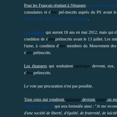
Pour les Français résidant à l'étranger
,
des modalités part
consulaires et s'
être
pré-inscrits auprès du PS avant le
bureaux de vote tenus par des militants
.
Les mineurs
qui auront 18 ans en mai 2012, mais qui n'
condition de s'
être
préinscrits avant le 13 juillet. Les 
l'urne, à condition d'
être
membres du Mouvement des jeu
s'
être
préinscrits.
Les étrangers
qui souhaitent
participer
devront, eux,
s'
être
préinscrits.
Le vote par procuration n'est pas possible.
Tous ceux qui voudront
participer
devront
verser
un eu
valeurs de gauche
qui sera formulée ainsi : "
Je me reconn
d'une société de liberté, d'égalité, de fraternité, de laïcit