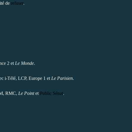
ité de
refuser
.
ance 2 et
Le Monde
.
vec i-Télé, LCP, Europe 1 et
Le Parisien
.
BFM, RMC,
Le Point
et
Public Sénat
.