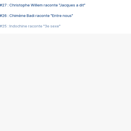
#27 : Christophe Willem raconte "Jacques a dit"
#26 : Chimène Badi raconte "Entre nous"
#25 : Indochine raconte "3e sexe"
#24 : Zaho raconte "C'est chelou"
#23 : Patrick Bruel raconte "Au café des délices"
#22 : Kyo raconte "Le chemin"
#21 : Nolwenn Leroy raconte "Cassé"
#20 : Patrick Hernandez raconte "Born to be alive"
#19 : Lorie raconte "Près de moi"
#18 : Michael Jones raconte "A nos actes manqués" (avec Jean-Jacque
#17 : Khaled raconte "Aïcha"
#16 : Corneille raconte "Parce qu'on vient de loin"