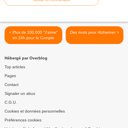
Ajouter un commentaire
< Plus de 100.000 "J'aime"
Des mots pour Alzheimer >
en 24h pour le Compte
Facebook "Soutien au lapin
qui a tué un chasseur"
#SoutienAuLapin
Hébergé par Overblog
Top articles
Pages
Contact
Signaler un abus
C.G.U.
Cookies et données personnelles
Préférences cookies