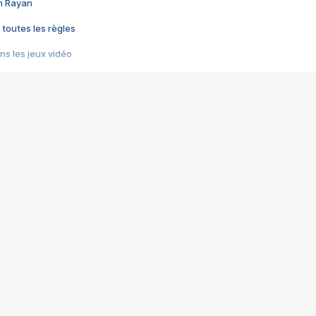
im Rayan
 toutes les règles
s les jeux vidéo
us choquant de Rockstar ? - Le scandale BULLY
e plus moche de Steam
du RÊVE tourne au CAUCHEMAR
pendant 8 heures
it… à tort
umiliés par un jeu vidéo
ire - Final Fantasy 8
ti un empire - Age of Empires
story DOFUS
tard, il crée l'un des pires jeux de tous les temps, MindsEye.