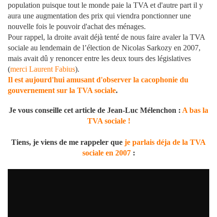
population puisque tout le monde paie la TVA et d'autre part il y
aura une augmentation des prix qui viendra ponctionner une
nouvelle fois le pouvoir d'achat des ménages.
Pour rappel, la droite avait déjà tenté de nous faire avaler la TVA
sociale au lendemain de l’élection de Nicolas Sarkozy en 2007,
mais avait dû y renoncer entre les deux tours des législatives
(
merci Laurent Fabius
).
Il est aujourd'hui amusant d'observer la cacophonie du
gouvernement sur la TVA sociale
.
Je vous conseille cet article de Jean-Luc Mélenchon :
A bas la
TVA sociale !
Tiens, je viens de me rappeler que
je parlais déja de la TVA
sociale en 2007
: