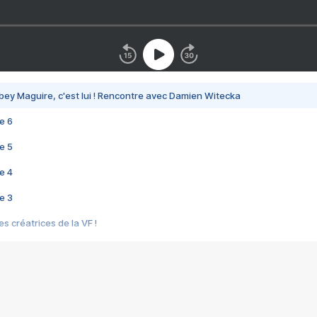
bey Maguire, c'est lui ! Rencontre avec Damien Witecka
e 6
e 5
e 4
e 3
s créatrices de la VF !
e 2
e 1
e Mektoub My Love arrive enfin ! Rencontre avec Shaïn Boumedine et Sal