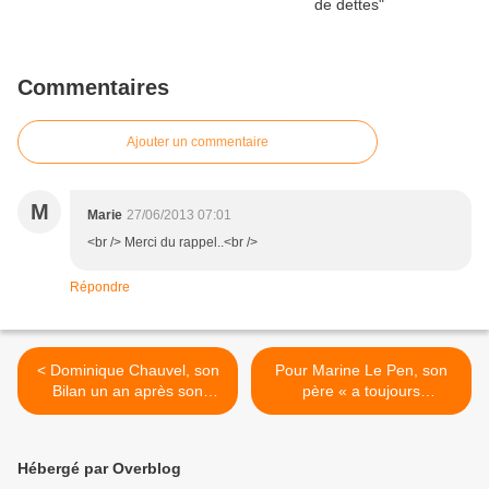
Commentaires
Ajouter un commentaire
M
Marie
27/06/2013 07:01
<br /> Merci du rappel..<br />
Répondre
< Dominique Chauvel, son
Pour Marine Le Pen, son
Bilan un an après son
père « a toujours
élection #circo7610
condamné l’apartheid ».
Vraiment ? >
Hébergé par Overblog