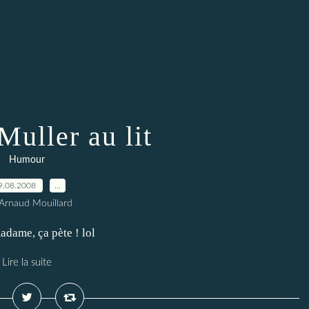
Muller au lit
Humour
9.08.2008
…
Arnaud Mouillard
adame, ça pète ! lol
Lire la suite