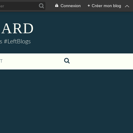
Connexion
+
Créer mon blog
LLARD
s #LeftBlogs
T