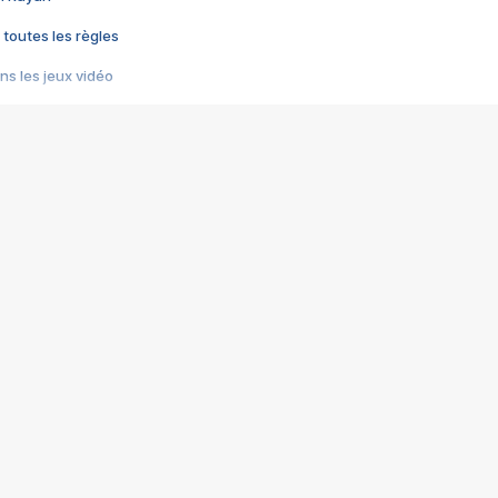
 toutes les règles
s les jeux vidéo
us choquant de Rockstar ? - Le scandale BULLY
e plus moche de Steam
du RÊVE tourne au CAUCHEMAR
pendant 8 heures
it… à tort
umiliés par un jeu vidéo
ire - Final Fantasy 8
ti un empire - Age of Empires
story DOFUS
tard, il crée l'un des pires jeux de tous les temps, MindsEye.