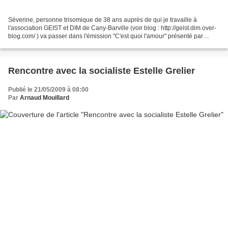
Séverine, personne trisomique de 38 ans auprès de qui je travaille à
l'association GEIST et DIM de Cany-Barville (voir blog : http://geist.dim.over-
blog.com/ ) va passer dans l'émission "C'est quoi l'amour" présenté par
Carole Rousseau sur TF1 le vendredi...
Rencontre avec la socialiste Estelle Grelier
Publié le 21/05/2009 à 08:00
Par
Arnaud Mouillard