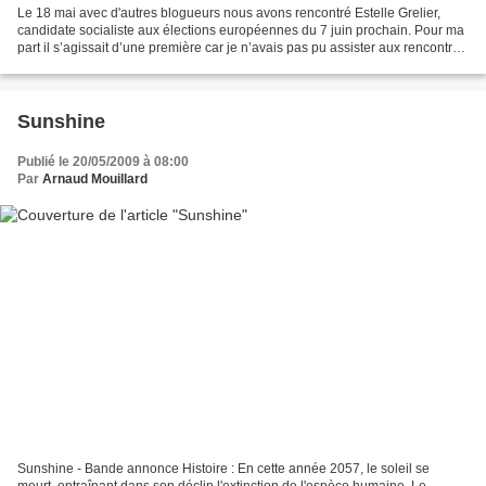
Le 18 mai avec d'autres blogueurs nous avons rencontré Estelle Grelier,
candidate socialiste aux élections européennes du 7 juin prochain. Pour ma
part il s’agissait d’une première car je n’avais pas pu assister aux rencontres
avec Corinne Lepage (MoDem)...
Sunshine
Publié le 20/05/2009 à 08:00
Par
Arnaud Mouillard
Sunshine - Bande annonce Histoire : En cette année 2057, le soleil se