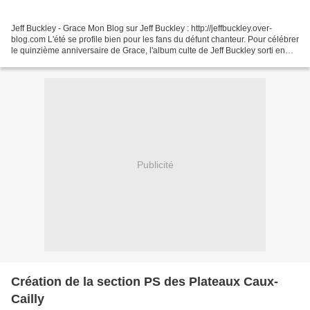
Jeff Buckley - Grace Mon Blog sur Jeff Buckley : http://jeffbuckley.over-
blog.com L'été se profile bien pour les fans du défunt chanteur. Pour célébrer
le quinzième anniversaire de Grace, l'album culte de Jeff Buckley sorti en
1994, le label Columbia/Legacy...
Publicité
Création de la section PS des Plateaux Caux-
Cailly