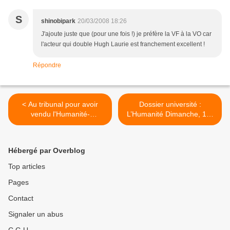
S
shinobipark
20/03/2008 18:26
J'ajoute juste que (pour une fois !) je préfère la VF à la VO car
l'acteur qui double Hugh Laurie est franchement excellent !
Répondre
< Au tribunal pour avoir
Dossier université :
vendu l'Humanité-
L’Humanité Dimanche, 12-
Dimanche dans la rue
18 février 2009 >
Hébergé par Overblog
Top articles
Pages
Contact
Signaler un abus