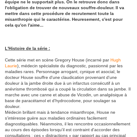
équipe ne le supportait plus. On le retrouve donc dans
l'obligation de trouver de nouveaux souffre-douleur. Il va
mettre dans cette procédure de recrutement toute la
misanthropie qui le caractérise. Heuresement, c'est pour
cela qu'on l'aime...
L'Histoire de la série :
Cette série met en scène Gregory House (incarné par
Hugh
Laurie
), médecin spécialiste du diagnostic, passionné par les
maladies rares. Personnage
arrogant
, cynique et
asocial
, le
docteur House souffre d'une claudication provenant d'une
douleur à la jambe droite due à un infarctus consécutif à un
anévrisme thrombosé qui a coupé la circulation dans sa jambe. Il
marche avec une canne et abuse de
Vicodin
, un analgésique à
base de paracétamol et d'hydrocodone, pour soulager sa
douleur.
Médecin brillant mais à tendance
misanthrope
, House ne
s'intéresse guère aux maladies ordinaires facilement
diagnostiquables. Néanmoins, il les rencontre occasionnellement
au cours des épisodes lorsqu'il est contraint d'accorder des
consultations ; ces « distractions » par rapport au cas principal