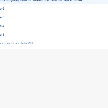
e 6
e 5
e 4
e 3
s créatrices de la VF !
e 2
e 1
e Mektoub My Love arrive enfin ! Rencontre avec Shaïn Boumedine et Sal
i : après Toni en famille
elle réalise le bouleversant Dites lui que je l'aime
ais ! Rencontre autour de Vie privée de Rebecca Zlotowski
 de Marguerite, Grave... Rencontre avec Ella Rumpf