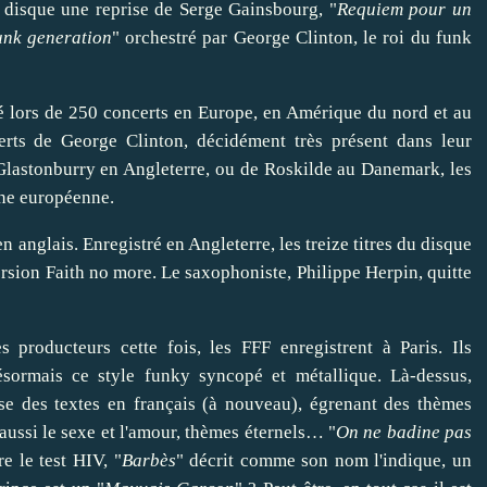
 disque une reprise de Serge Gainsbourg, "
Requiem pour un
unk generation
" orchestré par George Clinton, le roi du funk
é lors de 250 concerts en Europe, en Amérique du nord et au
certs de George Clinton, décidément très présent dans leur
 Glastonburry en Angleterre, ou de Roskilde au Danemark, les
ène européenne.
 anglais. Enregistré en Angleterre, les treize titres du disque
rsion Faith no more. Le saxophoniste, Philippe Herpin, quitte
oducteurs cette fois, les FFF enregistrent à Paris. Ils
désormais ce style funky syncopé et métallique. Là-dessus,
se des textes en français (à nouveau), égrenant des thèmes
s aussi le sexe et l'amour, thèmes éternels… "
On ne badine pas
re le test HIV,
"
Barbès
"
décrit comme son nom l'indique, un