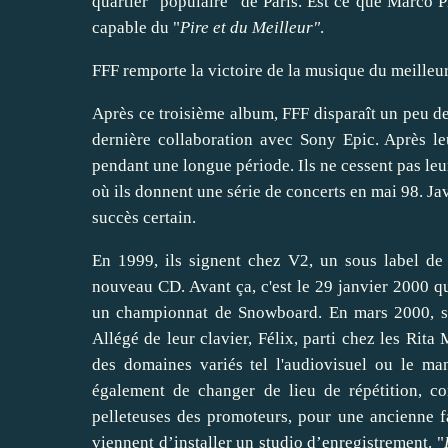
quartier "populaire" de Paris. Est ce que Marco P
capable du
"
Pire et du Meilleur
"
.
FFF remporte la victoire de la musique du meille
Après ce troisième album, FFF disparaît un peu de 
dernière collaboration avec Sony Epic. Après le
pendant une longue période. Ils ne cessent pas leu
où ils donnent une série de concerts en mai 98. J
succès certain.
En 1999, ils signent chez V2, un sous label de 
nouveau CD. Avant ça, c'est le 29 janvier 2000 qu
un championnat de Snowboard. En mars 2000, so
Allégé de leur clavier, Félix, parti chez les Rit
des domaines variés tel l'audiovisuel ou le m
également de changer de lieu de répétition, co
pelleteuses des promoteurs, pour une ancienne 
viennent d’installer un studio d’enregistrement. "