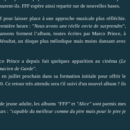
ssurent-ils. FFF espère ainsi repartir sur de nouvelles bases.
f pour laisser place à une approche musicale plus réfléchie.
remière heure : "
Nous avons une réelle envie de surprendre
",
ansons forment l’album, toutes écrites par Marco Prince, à
 Résultat, un disque plus mélodique mais moins dansant avec
 Prince a depuis fait quelques apparition au cinéma (
Le
macien de Garde
".
n juillet prochain dans sa formation initiale pour offrir le
. Ce retour très attendu sera t'il suivi d'un nouvel album ? ils
de jeune adulte, les albums
"FFF"
et
"Alice"
sont parmis mes
urs :
"capable du meilleur comme du pire mais pour le pire je