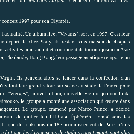
rince est un
"
Mauvais Garçon
"
? Peut-être, en tout cas il est
ur concert 1997 pour son Olympia.
l'actualité. Un album live, "Vivants", sort en 1997. C'est leur
ur départ de chez Sony, ils restent sans maison de disques
rs activités pour autant et continuent de tourner jusqu'en Asie
ava, Thaïlande, Hong Kong, leur passage asiatique remporte un
Virgin. Ils peuvent alors se lancer dans la confection d'un
'ils font leur grand retour sur scène au stade de France pour
rt "Vierges", nouvel album, nouvelle vie du quatuor funk.
a Mitsouko, le groupe a monté une association qui œuvre dans
anagement. Le groupe, emmené par Marco Prince, a décidé
ntraint de quitter feu l’Hôpital Éphémère, tombé sous les
fabrique de loukoums du 18e arrondissement de Paris où ils
Le fait que les équipements de studios soient maintenant plus