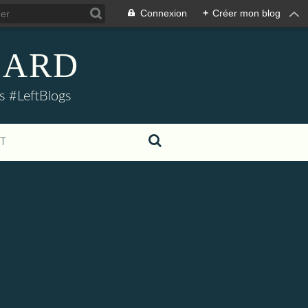
Connexion
+
Créer mon blog
LLARD
s #LeftBlogs
T