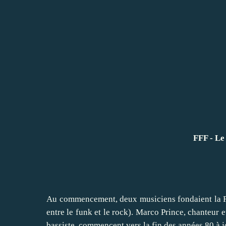
FFF - Le
Au commencement, deux musiciens fondaient la Fé
entre le funk et le rock). Marco Prince, chanteur e
bassiste, commencent vers la fin des années 80 à j