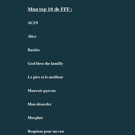
Mon top 10 de FFF :
AC2N
Alice
Barbès
God bless the familly
Le pire et le meilleur
Mauvais garcon
Mon désordre
Morphée
Requiem pour un con