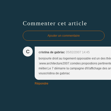
Commenter cet article
Ajouter un commentaire
C
cristina de gabriac
05/02/2007 14:45
bonjourle droit au logement opposable est un des thèm
:www.architecture2007.comdes propostions pertinentes e
métier.Le 7 démarre la campagne d\\\'affichage des ar
vouscristina de gabriac
Répondre