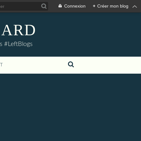
Connexion
+
Créer mon blog
LLARD
s #LeftBlogs
T