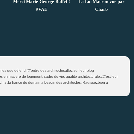
Merci Marie-George Buffet !
La Loi Macron vue par
#VAE
Charb
es que défend l\\\'ordre des architectesallez sur leur blog
n matière de logement, cadre de vie, qualité architecturale.c\\\'est leur
chis :la france de demain a besoin des architectes. Ragissezbien à