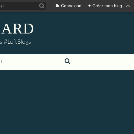
Connexion
+
Créer mon blog
LLARD
s #LeftBlogs
T