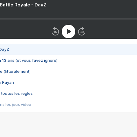
 Battle Royale - DayZ
 DayZ
 a 13 ans (et vous l'avez ignoré)
e (littéralement)
im Rayan
 toutes les règles
s les jeux vidéo
us choquant de Rockstar ? - Le scandale BULLY
e plus moche de Steam