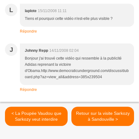
L
laplote
15/11/2008 11:11
Tiens et pourquoi cette vidéo n'est-elle plus visible ?
Répondre
J
Johnny Repp
14/11/2008 02:04
Bonjour j'ai trouvé cette vidéo qui ressemble à la publicité
Adidas reprenant la victoire
d'Obama.http://www.democraticunderground.com/discuss/dub
oard.php?az=view_all&address=385x239504
Répondre
< La Poupée Vaudou que
Retour sur la visite Sarkozy
Sarkozy veut interdire
à Sandouville >