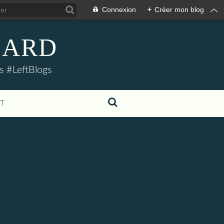
Connexion
+
Créer mon blog
LLARD
s #LeftBlogs
T