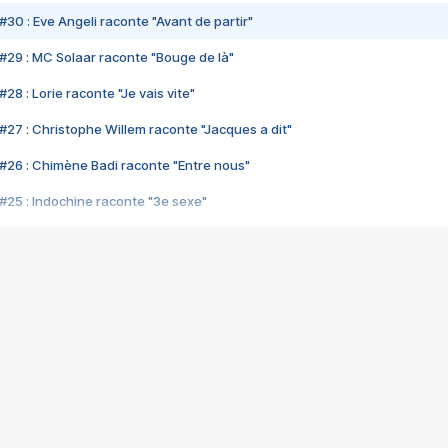
#30 : Eve Angeli raconte "Avant de partir"
#29 : MC Solaar raconte "Bouge de là"
28 : Lorie raconte "Je vais vite"
#27 : Christophe Willem raconte "Jacques a dit"
#26 : Chimène Badi raconte "Entre nous"
#25 : Indochine raconte "3e sexe"
#24 : Zaho raconte "C'est chelou"
#23 : Patrick Bruel raconte "Au café des délices"
#22 : Kyo raconte "Le chemin"
#21 : Nolwenn Leroy raconte "Cassé"
#20 : Patrick Hernandez raconte "Born to be alive"
#19 : Lorie raconte "Près de moi"