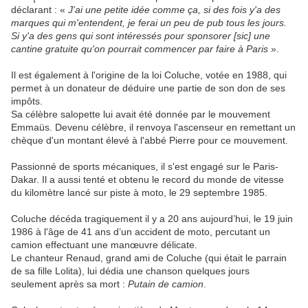
déclarant : «
J'ai une petite idée comme ça, si des fois y'a des
marques qui m'entendent, je ferai un peu de pub tous les jours.
Si y'a des gens qui sont intéressés pour sponsorer [sic] une
cantine gratuite qu'on pourrait commencer par faire à Paris
».
Il est également à l'origine de la loi Coluche, votée en 1988, qui
permet à un donateur de déduire une partie de son don de ses
impôts.
Sa célèbre salopette lui avait été donnée par le mouvement
Emmaüs. Devenu célèbre, il renvoya l'ascenseur en remettant un
chèque d'un montant élevé à l'abbé Pierre pour ce mouvement.
Passionné de sports mécaniques, il s'est engagé sur le Paris-
Dakar. Il a aussi tenté et obtenu le record du monde de vitesse
du kilomètre lancé sur piste à moto, le 29 septembre 1985.
Coluche décéda tragiquement il y a 20 ans aujourd’hui, le 19 juin
1986 à l'âge de 41 ans d’un accident de moto, percutant un
camion effectuant une manœuvre délicate.
Le chanteur Renaud, grand ami de Coluche (qui était le parrain
de sa fille Lolita), lui dédia une chanson quelques jours
seulement après sa mort :
Putain de camion
.