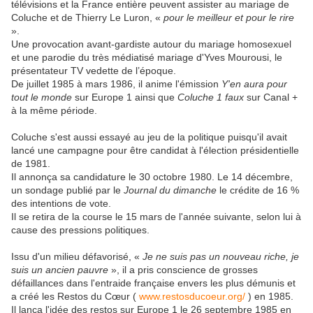
télévisions et la France entière peuvent assister au mariage de
Coluche et de Thierry Le Luron, «
pour le meilleur et pour le rire
».
Une provocation avant-gardiste autour du mariage homosexuel
et une parodie du très médiatisé mariage d'Yves Mourousi, le
présentateur TV vedette de l’époque.
De juillet 1985 à mars 1986, il anime l'émission
Y'en aura pour
tout le monde
sur Europe 1 ainsi que
Coluche 1 faux
sur Canal +
à la même période.
Coluche
s'est aussi essayé au jeu de la politique puisqu'il avait
lancé une campagne pour être candidat à l'élection présidentielle
de 1981.
Il annonça sa candidature le 30 octobre 1980. Le 14 décembre,
un sondage publié par le
Journal du dimanche
le crédite de 16 %
des intentions de vote.
Il se retira de la course le 15 mars de l'année suivante, selon lui à
cause des pressions politiques.
Issu d'un milieu défavorisé, «
Je ne suis pas un nouveau riche, je
suis un ancien pauvre
», il a pris conscience de grosses
défaillances dans l'entraide française envers les plus démunis et
a créé les Restos du Cœur (
www.restosducoeur.org/
) en 1985.
Il lança l'idée des restos sur Europe 1 le 26 septembre 1985 en