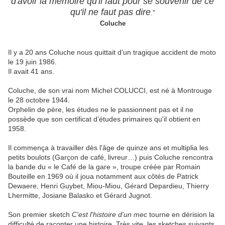
d'avoir la mémoire qu'il faut pour se souvenir de ce
qu'il ne faut pas dire
."
Coluche
Il y a 20 ans Coluche nous quittait d’un tragique accident de moto
le 19 juin 1986.
Il avait 41 ans.
Coluche, de son vrai nom Michel COLUCCI, est né à Montrouge
le 28 octobre 1944.
Orphelin de père, les études ne le passionnent pas et il ne
possède que son certificat d’études primaires qu'il obtient en
1958.
Il commença à travailler
dès l'âge de quinze ans et multiplia les
petits boulots (Garçon de café, livreur…) puis
Coluche rencontra
la bande du
« le Café de la gare »,
troupe créée par Romain
Bouteille en 1969 où il joua notamment aux côtés de Patrick
Dewaere, Henri Guybet, Miou-Miou, Gérard Depardieu, Thierry
Lhermitte, Josiane Balasko et Gérard Jugnot.
Son premier sketch
C'est l'histoire d'un mec
tourne en dérision la
difficulté de raconter une histoire. Très vite, les sketches suivants