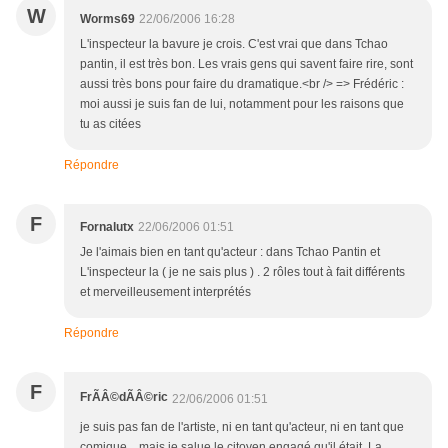
W
Worms69
22/06/2006 16:28
L'inspecteur la bavure je crois. C'est vrai que dans Tchao
pantin, il est très bon. Les vrais gens qui savent faire rire, sont
aussi très bons pour faire du dramatique.<br /> => Frédéric :
moi aussi je suis fan de lui, notamment pour les raisons que
tu as citées
Répondre
F
Fornalutx
22/06/2006 01:51
Je l'aimais bien en tant qu'acteur : dans Tchao Pantin et
L'inspecteur la ( je ne sais plus ) . 2 rôles tout à fait différents
et merveilleusement interprétés
Répondre
F
FrÃÂ©dÃÂ©ric
22/06/2006 01:51
je suis pas fan de l'artiste, ni en tant qu'acteur, ni en tant que
comique... mais je salue le citoyen engagé qu'il était. La