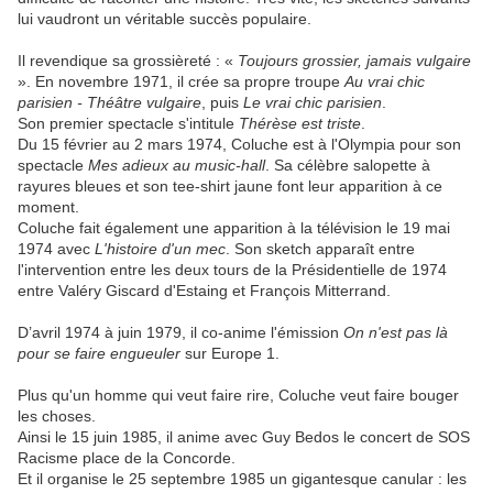
lui vaudront un véritable succès populaire.
Il revendique sa grossièreté : «
Toujours grossier, jamais vulgaire
». En novembre 1971, il crée sa propre troupe
Au vrai chic
parisien - Théâtre vulgaire
, puis
Le vrai chic parisien
.
Son premier spectacle s'intitule
Thérèse est triste
.
Du 15 février au 2 mars 1974, Coluche est à l'Olympia pour son
spectacle
Mes adieux au music-hall
. Sa célèbre salopette à
rayures bleues et son tee-shirt jaune font leur apparition à ce
moment.
Coluche fait également une apparition à la télévision le 19 mai
1974 avec
L'histoire d'un mec
. Son sketch apparaît entre
l'intervention entre les deux tours de la Présidentielle de 1974
entre Valéry Giscard d'Estaing et François Mitterrand.
D’avril 1974 à juin 1979, il co-anime l'émission
On n'est pas là
pour se faire engueuler
sur Europe 1.
Plus qu'un homme qui veut faire rire, Coluche veut faire bouger
les choses.
Ainsi le 15 juin 1985, il anime avec Guy Bedos le concert de SOS
Racisme place de la Concorde.
Et il organise le 25 septembre 1985 un gigantesque canular : les