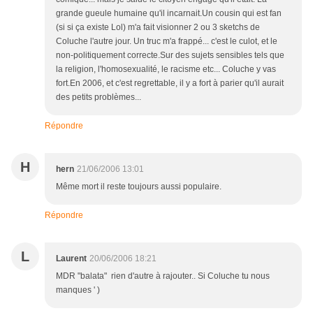
grande gueule humaine qu'il incarnait.Un cousin qui est fan
(si si ça existe Lol) m'a fait visionner 2 ou 3 sketchs de
Coluche l'autre jour. Un truc m'a frappé... c'est le culot, et le
non-politiquement correcte.Sur des sujets sensibles tels que
la religion, l'homosexualité, le racisme etc... Coluche y vas
fort.En 2006, et c'est regrettable, il y a fort à parier qu'il aurait
des petits problèmes...
Répondre
H
hern
21/06/2006 13:01
Même mort il reste toujours aussi populaire.
Répondre
L
Laurent
20/06/2006 18:21
MDR "balata" rien d'autre à rajouter.. Si Coluche tu nous
manques ' )