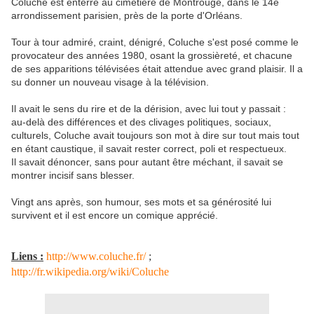
Coluche est enterré au cimetière de Montrouge, dans le 14e
arrondissement parisien, près de la porte d'Orléans.
Tour à tour admiré, craint, dénigré, Coluche s'est posé comme le
provocateur des années 1980, osant la grossièreté, et chacune
de ses apparitions télévisées était attendue avec grand plaisir. Il a
su donner un nouveau visage à la télévision.
Il avait le sens du rire et de la dérision, avec lui tout y passait :
au-delà des différences et des clivages politiques, sociaux,
culturels, Coluche avait toujours son mot à dire sur tout mais tout
en étant caustique, il savait rester correct, poli et respectueux.
Il savait dénoncer, sans pour autant être méchant, il savait se
montrer incisif sans blesser.
Vingt ans après, son humour, ses mots et sa générosité lui
survivent et il est encore un comique apprécié.
Liens :
http://www.coluche.fr/
;
http://fr.wikipedia.org/wiki/Coluche